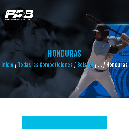
HONDURAS
Inicio
Todas las Competiciones
Beisbol
...
Honduras