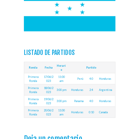
LISTADO DE PARTIDOS
Horari
Ronda
Fecha
Partido
o
Primera
17/06/2
11:00
Perú
4:0
Honduras
Ronda
023
am
Primera
18/06/2
3:00 pm
Honduras
2:4
Argentina
Ronda
023
Primera
19/06/2
3:00 pm
Panama
4:0
Honduras
Ronda
023
Primera
20/06/2
11:00
Honduras
0:10
Canada
Ronda
023
am
Deja un comentario